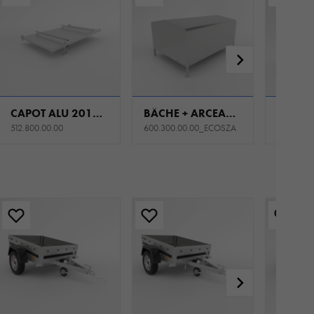
CAPOT ALU 2012/201 H0 JEU POUR LES RIDELLES D'ACIER
BÂCHE + ARCEAUX 2012/201 H800 ECO GRIS
512.800.00.00
600.300.00.00_ECOSZA
600.500.