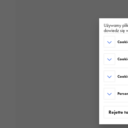
Używamy plikó
dowiedz się w
Cookie
Cooki
Cookie
Perso
Rejette t