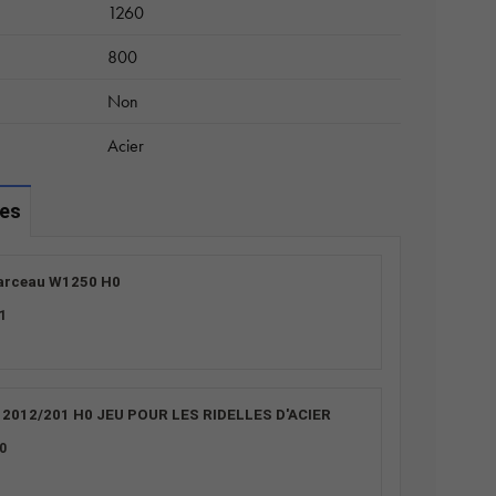
1260
800
Non
Acier
les
'arceau W1250 H0
1
2012/201 H0 JEU POUR LES RIDELLES D'ACIER
0