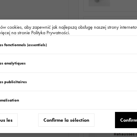
PODPORA R
w cookies, aby zapewnić jak najlepszą obsługę naszej strony interneto
511.000.01.0
ięcej na stronie Polityka Prywatności.
s fonctionnels (essentiels)
Réhausses d
es analytiques
680.224.00.0
s publicitaires
Roue KPL 1
nnalisation
KOLO15570R
ous les
Confirme la sélection
Confirm
Réhausses d