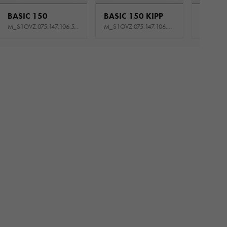
BASIC 150
BASIC 150 KIPP
BASIC 
M_S1OVZ.075.147.106.510_USNE
M_S1OVZ.075.147.106.520_USNE