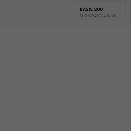
BASIC 200
M_S1OVZ.075.201.106.511_USNE