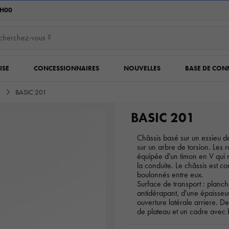
6H00
ISE
CONCESSIONNAIRES
NOUVELLES
BASE DE CON
c
BASIC 201
BASIC 201
Châssis basé sur un essieu 
sur un arbre de torsion. Les 
équipée d'un timon en V qui m
la conduite. Le châssis est con
boulonnés entre eux.
Surface de transport : planc
antidérapant, d'une épaisseur
ouverture latérale arriere. De
de plateau et un cadre avec 