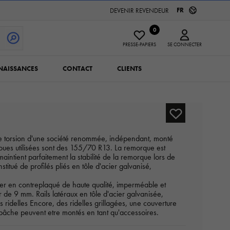
FR
DEVENIR REVENDEUR
0
PRESSE-PAPIERS
SE CONNECTER
NAISSANCES
CONTACT
CLIENTS
de torsion d'une société renommée, indépendant, monté
roues utilisées sont des 155/70 R13. La remorque est
aintient parfaitement la stabilité de la remorque lors de
stitué de profilés pliés en tôle d'acier galvanisé,
her en contreplaqué de haute qualité, imperméable et
 de 9 mm. Rails latéraux en tôle d'acier galvanisée,
s ridelles Encore, des ridelles grillagées, une couverture
bâche peuvent etre montés en tant qu'accessoires.