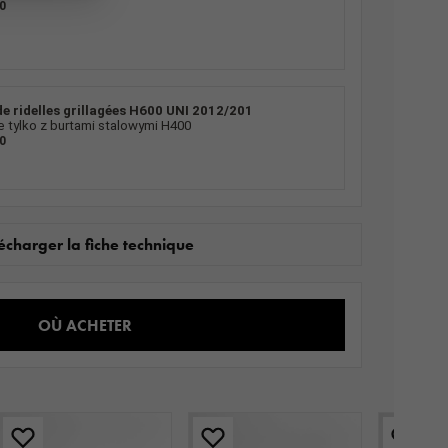
0
e ridelles grillagées H600 UNI 2012/201
 tylko z burtami stalowymi H400
0
écharger la fiche technique
OÙ ACHETER