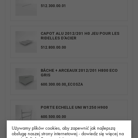
512.300.00.01
CAPOT ALU 2012/201 H0 JEU POUR LES
RIDELLES D'ACIER
512.800.00.00
BÂCHE + ARCEAUX 2012/201 H800 ECO
GRIS
600.300.00.00_ECOSZA
PORTE ECHELLE UNI W1250 H900
600.500.00.00
Używamy plików cookies, aby zapewnić jak najlepszą
obsługę naszej strony internetowej - dowiedz się więcej na