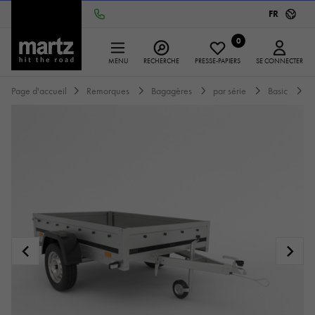
FR
0
MENU
RECHERCHE
PRESSE-PAPIERS
SE CONNECTER
Page d'accueil
Remorques
Bagagères
par série
Basic
B