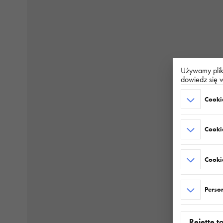
Używamy plikó
dowiedz się w
Cookie
Cooki
Cookie
Perso
Rejette t