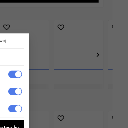
wej -
e tous les