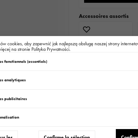
Accessoires assortis
w cookies, aby zapewnić jak najlepszą obsługę naszej strony interneto
ięcej na stronie Polityka Prywatności.
s fonctionnels (essentiels)
es analytiques
s publicitaires
Produits similaires
nnalisation
ous les
Confirme la sélection
Confirm