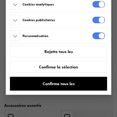
_Roue 165 R13C 5X112 96/94N 4,5Jx13
Cookies analytiques
ET30
ET1029660142
Cookies publicitaires
SUPPORT DE ROUE DE SECOURS
Personnalisation
BUILDER/BAU,
095.360.00.00
Rejette tous les
Télécharger la fiche technique
Confirme la sélection
Confirme tous les
OÙ ACHETER
Accessoires assortis