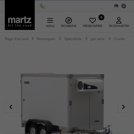
FR
0
MENU
RECHERCHE
PRESSE-PAPIERS
SE CONNECTER
Page d'accueil
Remorques
Spécialiste
par série
Cooler