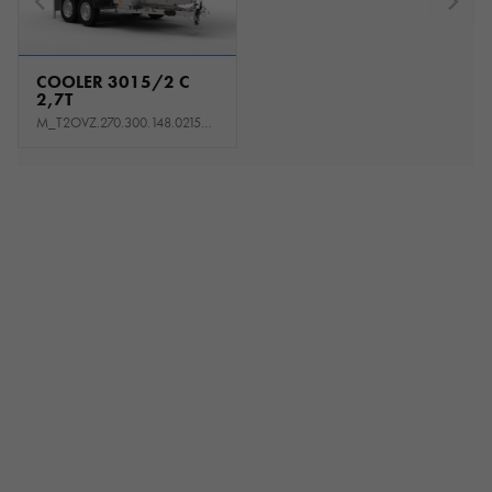
COOLER 3015/2 C
2,7T
M_T2OVZ.270.300.148.0215_KS2E_D3D4G