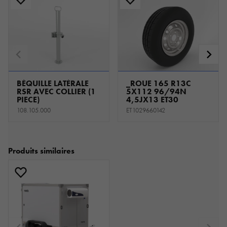
BÉQUILLE LATÉRALE
_ROUE 165 R13C
RSR AVEC COLLIER (1
5X112 96/94N
PIECE)
4,5JX13 ET30
108.105.000
ET1029660142
Produits similaires