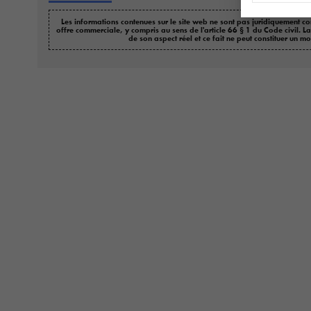
Les informations contenues sur le site web ne sont pas juridiquement co
offre commerciale, y compris au sens de l'article 66 § 1 du Code civil. L
de son aspect réel et ce fait ne peut constituer un mo