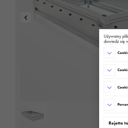
Używamy plikó
dowiedz się w
Cookie
Cooki
Cookie
Perso
Rejette t