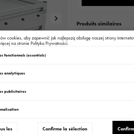
Produits similaires
w cookies, aby zapewnić jak najlepszą obsługę naszej strony interneto
ięcej na stronie Polityka Prywatności.
s fonctionnels (essentiels)
es analytiques
RÉHAUSSES DE RIDELLES ALU 3217/320 H300 TRANSPORTER - HOCHLADER / TIPPER - KIPPER
s publicitaires
124.820.00.00
nnalisation
ous les
Confirme la sélection
Confirm