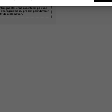
ntraignantes et ne constituent pas une
a photographie du produit peut différer
tif de réclamation.