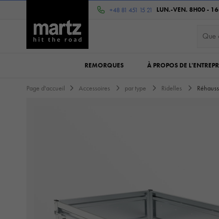
LUN.-VEN. 8H00 - 1
+48 81 451 15 21
REMORQUES
À PROPOS DE L'ENTREPR
Page d'accueil
Accessoires
par type
Ridelles
Réhauss