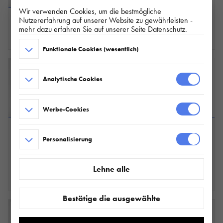
STAHL-SIEBDRUCK
Wir verwenden Cookies, um die bestmögliche
H411 L14 KIT
AUFFAHRRAMPE
MULTITRANSPORTER -
Nutzererfahrung auf unserer Website zu gewährleisten -
H1200 STAHL
UNILADER
mehr dazu erfahren Sie auf unserer Seite Datenschutz.
310.888.00.00
181.183.00.00
Funktionale Cookies (wesentlich)
Analytische Cookies
Werbe-Cookies
BEFAHRBARE
BEFAHRBARE
HECKBORDWAND
HECKBORDWAND
Personalisierung
STAHL-SIEBDRUCK
STAHL-SIEBDRUCK
H411 L18 KIT
H511 L16 KPL.
MULTITRANSPORTER -
MULTITRANSPORTER -
Lehne alle
UNILADER
UNILADER
M_180.183.00.00
127.184.00.00
Bestätige die ausgewählte