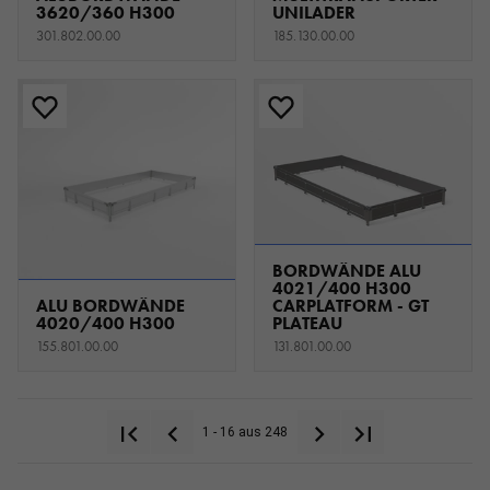
3620/360 H300
UNILADER
301.802.00.00
185.130.00.00
BORDWÄNDE ALU
4021/400 H300
ALU BORDWÄNDE
CARPLATFORM - GT
4020/400 H300
PLATEAU
155.801.00.00
131.801.00.00
1 - 16 aus 248