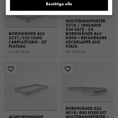
Bestätige alle
MULTITRANSPORTER
3318 / UNILADER
330 SATZ - 3X
BORDWÄNDE ALU
BORDWÄNDE ALU
3221/325 H300
H300 + BEFAHRBARE
CARPLATFORM - GT
HECKKLAPPE AUS
PLATEAU
STAHL
203.801.00.00
180.132.00.00
BORDWÄNDE ALU
4018/400 H300 KIT
ALUBORDWÄNDE
MULTITRANSPORTER -