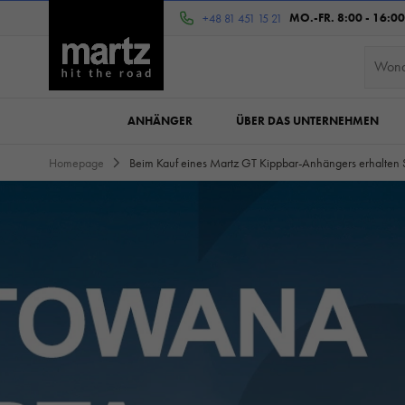
MO.-FR. 8:00 - 16:00
+48 81 451 15 21
ANHÄNGER
ÜBER DAS UNTERNEHMEN
Homepage
Beim Kauf eines Martz GT Kippbar-Anhängers erhalten 