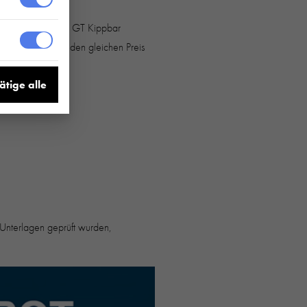
 jedem neuen Martz GT Kippbar
enheit, mehr für den gleichen Preis
ätige alle
e Unterlagen geprüft wurden,