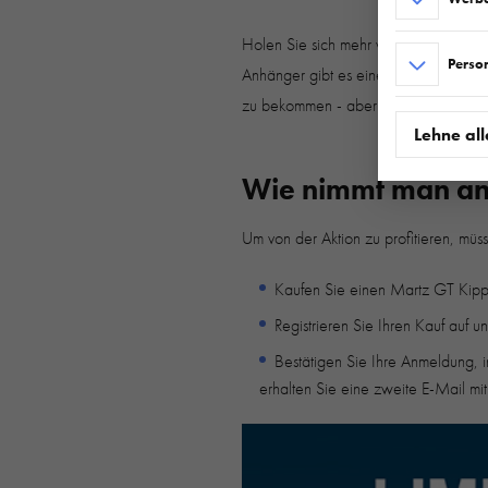
Holen Sie sich mehr von Martz! Spezi
Perso
Anhänger gibt es einen Werkzeugkasten
zu bekommen - aber Achtung, die Akti
Lehne all
Wie nimmt man an 
Um von der Aktion zu profitieren, müss
Kaufen Sie einen Martz GT Kipp
Registrieren Sie Ihren Kauf auf 
Bestätigen Sie Ihre Anmeldung, i
erhalten Sie eine zweite E-Mail mi