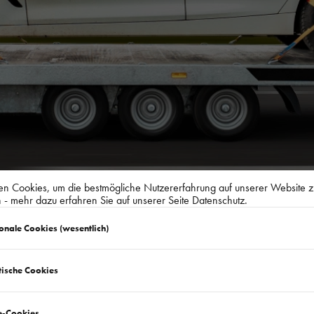
n Cookies, um die bestmögliche Nutzererfahrung auf unserer Website z
 - mehr dazu erfahren Sie auf unserer Seite Datenschutz.
onale Cookies (wesentlich)
tische Cookies
artz GT Kippbar-Anhängers erhalten S
Transportgurte!
-Cookies