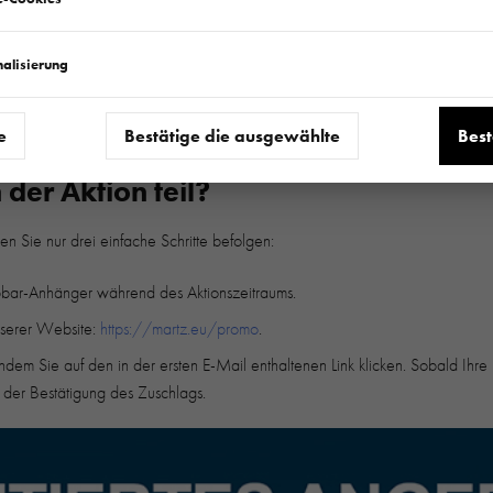
ell für unsere Kunden haben wir eine einzigartige Aktion vorbereitet - zu
nalisierung
 und einen Satz Transportgurte gratis dazu! Dies ist eine großartige Geleg
on ist begrenzt!
e
Bestätige die ausgewählte
Best
der Aktion teil?
en Sie nur drei einfache Schritte befolgen:
bar-Anhänger während des Aktionszeitraums.
unserer Website:
https://martz.eu/promo
.
ndem Sie auf den in der ersten E-Mail enthaltenen Link klicken. Sobald Ihr
t der Bestätigung des Zuschlags.